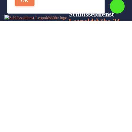
OK
Schlüsseldienst
Leopoldshöhe-24
Wir sind Ihr Helfer in Not in Sachen Schlüsseldienst. Zu jeder
Tages- und Nachtzeit für Sie da!
Impressum/Datenschutzerklärung
Stadtteile
Sitemap
Partner
Leistungen